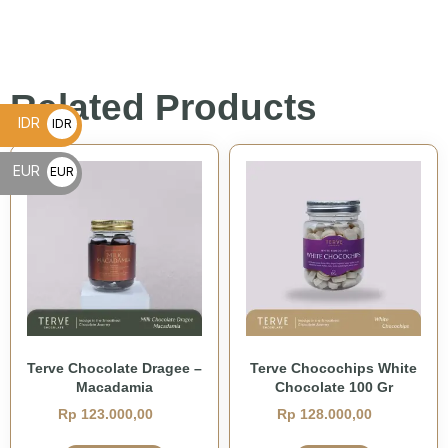
Related Products
IDR
IDR
Rp
EUR
EUR
€
Terve Chocolate Dragee –
Terve Chocochips White
Macadamia
Chocolate 100 Gr
Rp
123.000,00
Rp
128.000,00