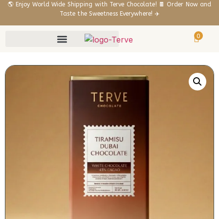
🌎 Enjoy World Wide Shipping with Terve Chocolate! 🍫 Order Now and
Taste the Sweetness Everywhere! ✈️
0