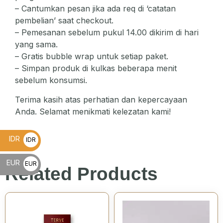
– Cantumkan pesan jika ada req di ‘catatan
pembelian’ saat checkout.
– Pemesanan sebelum pukul 14.00 dikirim di hari
yang sama.
– Gratis bubble wrap untuk setiap paket.
– Simpan produk di kulkas beberapa menit
sebelum konsumsi.
Terima kasih atas perhatian dan kepercayaan
Anda. Selamat menikmati kelezatan kami!
IDR
IDR
Rp
EUR
EUR
Related Products
€